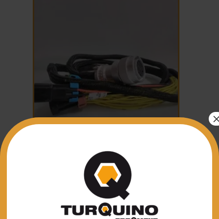
KIT AIR CONDITIONING
1.863,94
€