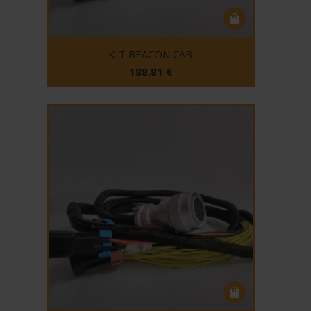
KIT BEACON CAB
188,81
€