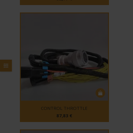
CONTROL THROTTLE
87,83
€