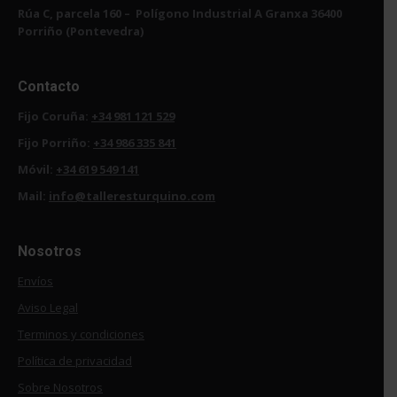
Rúa C, parcela 160 – Polígono Industrial A Granxa 36400
Porriño (Pontevedra)
Contacto
Fijo Coruña:
+34 981 121 529
Fijo Porriño:
+34 986 335 841
Móvil:
+34 619 549 141
Mail:
info@talleresturquino.com
Nosotros
Envíos
Aviso Legal
Terminos y condiciones
Política de privacidad
Sobre Nosotros