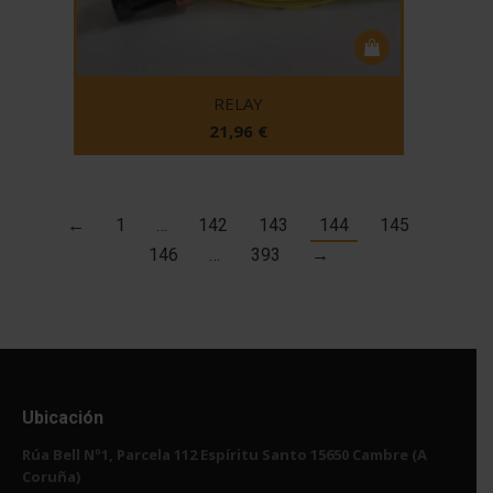
RELAY
21,96
€
←
1
…
142
143
144
145
146
…
393
→
Ubicación
Rúa Bell Nº1, Parcela 112 Espíritu Santo 15650 Cambre (A
Coruña)