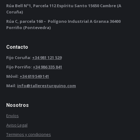
Rúa Bell Nº1, Parcela 112 Espíritu Santo 15650 Cambre (A
Coruña)
Rúa C, parcela 160 – Polígono Industrial A Granxa 36400
Porriño (Pontevedra)
Contacto
Fijo Coruña:
+34 981 121 529
Fijo Porriño:
+34 986 335 841
Móvil:
+34 619 549 141
Mail:
info@talleresturquino.com
Nosotros
Envíos
Aviso Legal
Terminos y condiciones