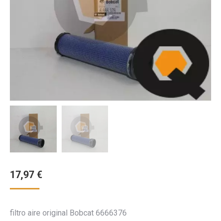
17,97
€
filtro aire original Bobcat 6666376