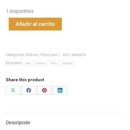
1 disponibles
Añadir al carrito
Categorías:
Bobcat
,
Filtros aire
SKU:
6666376
Etiquetas:
aire
bobcat
filtro
original
Share this product
Share
Share
Share
Share
on
on
on
on
X
Facebook
Pinterest
LinkedIn
Descripción